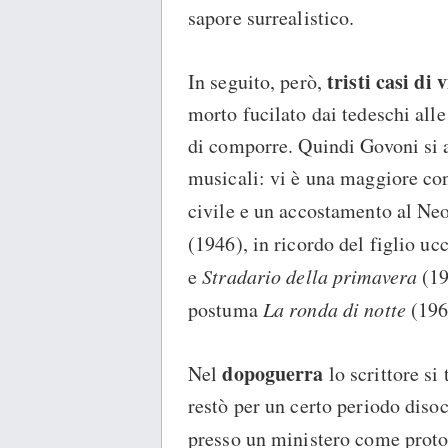
sapore surrealistico.
tristi casi di 
In seguito, però,
morto fucilato dai tedeschi all
di comporre. Quindi Govoni si 
musicali: vi è una maggiore co
civile e un accostamento al N
(1946), in ricordo del figlio ucc
e
Stradario della primavera
(19
postuma
La ronda di notte
(196
dopoguerra
Nel
lo scrittore s
restò per un certo periodo dis
presso un ministero come protoc