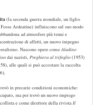
vita
(la seconda guerra mondiale, un figlio
e Fosse Ardeatine) influiscono sul suo modo
abbandona ad atmosfere più tenui e
ncentrazione di affetti, un nuovo impegno
eorealismo. Nascono opere come
Aladino
iso dai nazisti,
Preghiera al trifoglio
(1953)
58), alle quali si può accostare la raccolta
6).
i trovò in precarie condizioni economiche:
occupato, ma poi trovò un nuovo impiego
ollista e come direttore della rivista
Il