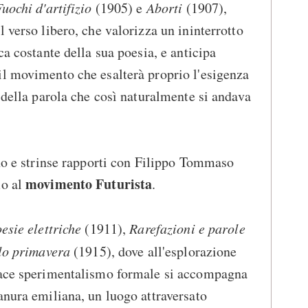
uochi d'artifizio
(1905) e
Aborti
(1907),
 verso libero, che valorizza un ininterrotto
ca costante della sua poesia, e anticipa
il movimento che esalterà proprio l'esigenza
 della parola che così naturalmente si andava
ano e strinse rapporti con Filippo Tommaso
movimento Futurista
mo al
.
esie elettriche
(1911),
Rarefazioni e parole
lo primavera
(1915), dove all'esplorazione
dace sperimentalismo formale si accompagna
anura emiliana, un luogo attraversato