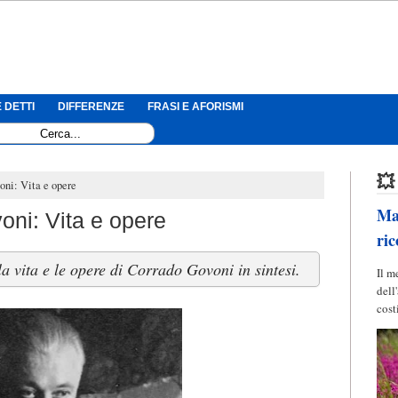
 DETTI
DIFFERENZE
FRASI E AFORISMI
💥
oni: Vita e opere
Mag
ni: Vita e opere
ric
a vita e le opere di Corrado Govoni in sintesi.
Il m
dell
cost