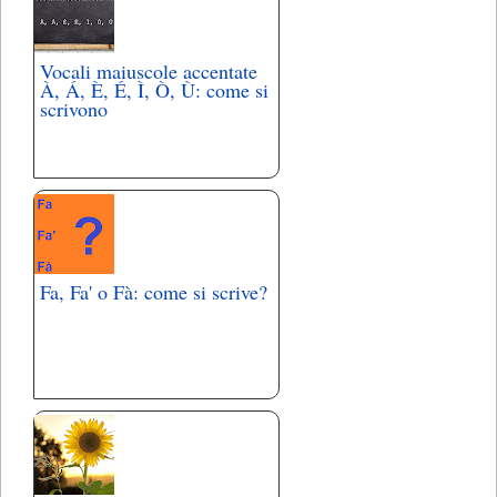
Vocali maiuscole accentate
À, Á, È, É, Ì, Ò, Ù: come si
scrivono
Fa, Fa' o Fà: come si scrive?