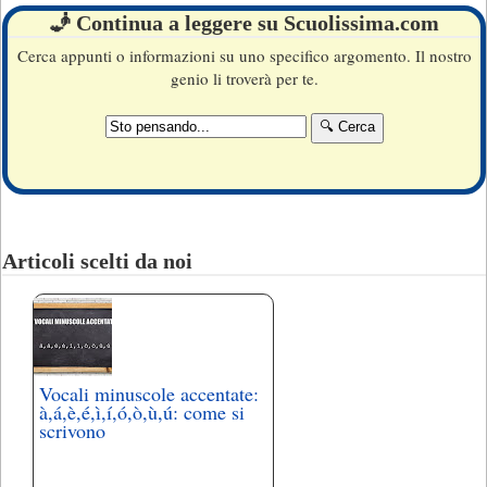
🧞 Continua a leggere su Scuolissima.com
Cerca appunti o informazioni su uno specifico argomento. Il nostro
genio li troverà per te.
Articoli scelti da noi
Vocali minuscole accentate:
à,á,è,é,ì,í,ó,ò,ù,ú: come si
scrivono