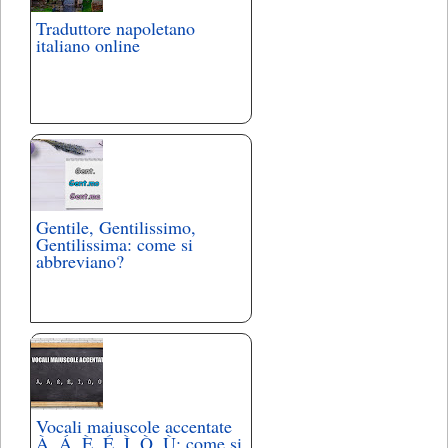
Traduttore napoletano
italiano online
Gentile, Gentilissimo,
Gentilissima: come si
abbreviano?
Vocali maiuscole accentate
À, Á, È, É, Ì, Ò, Ù: come si