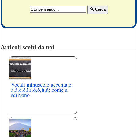
Articoli scelti da noi
Vocali minuscole accentate:
à,á,è,é,ì,í,ó,ò,ù,ú: come si
scrivono