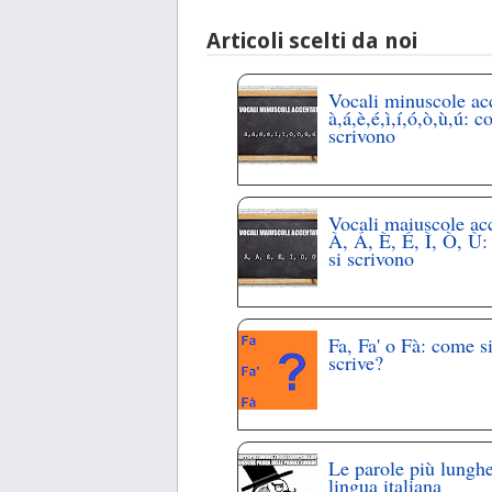
Articoli scelti da noi
Vocali minuscole ac
à,á,è,é,ì,í,ó,ò,ù,ú: c
scrivono
Vocali maiuscole ac
À, Á, È, É, Ì, Ò, Ù
si scrivono
Fa, Fa' o Fà: come s
scrive?
Le parole più lunghe
lingua italiana