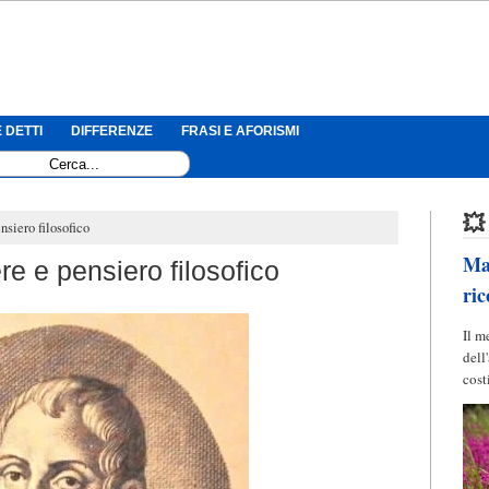
 DETTI
DIFFERENZE
FRASI E AFORISMI
💥
nsiero filosofico
Mag
re e pensiero filosofico
ric
Il m
dell
cost