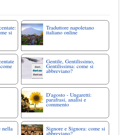
centate:
Traduttore napoletano
ome si
italiano online
centate
Gentile, Gentilissimo,
: come
Gentilissima: come si
abbreviano?
i
D'agosto - Ungaretti:
parafrasi, analisi e
commento
 nella
Signore e Signora: come si
abbreviano?