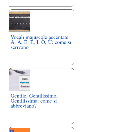
Vocali maiuscole accentate
À, Á, È, É, Ì, Ò, Ù: come si
scrivono
Gentile, Gentilissimo,
Gentilissima: come si
abbreviano?