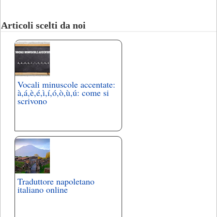
Articoli scelti da noi
Vocali minuscole accentate:
à,á,è,é,ì,í,ó,ò,ù,ú: come si
scrivono
Traduttore napoletano
italiano online