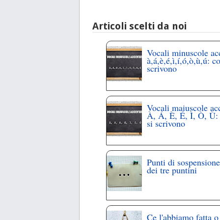
Articoli scelti da noi
Vocali minuscole ac
à,á,è,é,ì,í,ó,ò,ù,ú: c
scrivono
Vocali maiuscole ac
À, Á, È, É, Ì, Ò, Ù
si scrivono
Punti di sospensione
dei tre puntini
Ce l'abbiamo fatta o