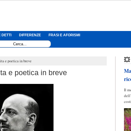
 DETTI
DIFFERENZE
FRASI E AFORISMI
💥
ita e poetica in breve
Mag
ta e poetica in breve
ric
Il m
dell
cost