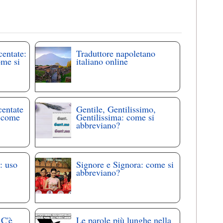
centate:
Traduttore napoletano
ome si
italiano online
centate
Gentile, Gentilissimo,
: come
Gentilissima: come si
abbreviano?
: uso
Signore e Signora: come si
abbreviano?
 C'è
Le parole più lunghe nella