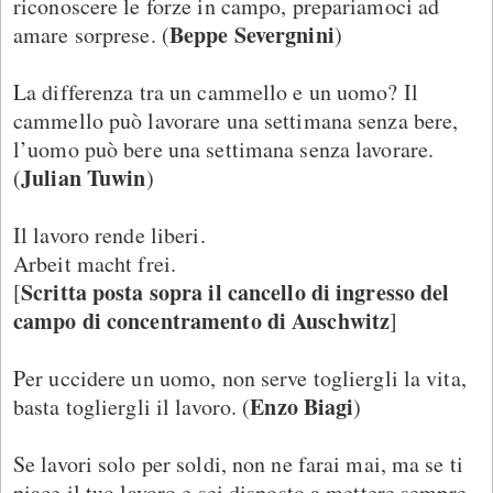
riconoscere le forze in campo, prepariamoci ad
Beppe Severgnini
amare sorprese. (
)
La differenza tra un cammello e un uomo? Il
cammello può lavorare una settimana senza bere,
l’uomo può bere una settimana senza lavorare.
Julian Tuwin
(
)
Il lavoro rende liberi.
Arbeit macht frei.
Scritta posta sopra il cancello di ingresso del
[
campo di concentramento di Auschwitz
]
Per uccidere un uomo, non serve togliergli la vita,
Enzo Biagi
basta togliergli il lavoro. (
)
Se lavori solo per soldi, non ne farai mai, ma se ti
piace il tuo lavoro e sei disposto a mettere sempre