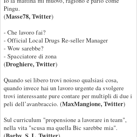
Io la mattina mi muovo, ragiono e parlo come
Pingu.
Masse78, Twitter
(
)
- Che lavoro fai?
- Official Local Drugs Re-seller Manager
- Wow sarebbe?
- Spacciatore di zona
Droghiere, Twitter
(
)
Quando sei libero trovi noioso qualsiasi cosa,
quando invece hai un lavoro urgente da svolgere
trovi interessante pure contare per multipli di due i
MaxMangione, Twitter
peli dell’avanbraccio. (
)
Sul curriculum "propensione a lavorare in team",
nella vita "scusa ma quella Bic sarebbe mia".
Barby_S_L, Twitter
(
)