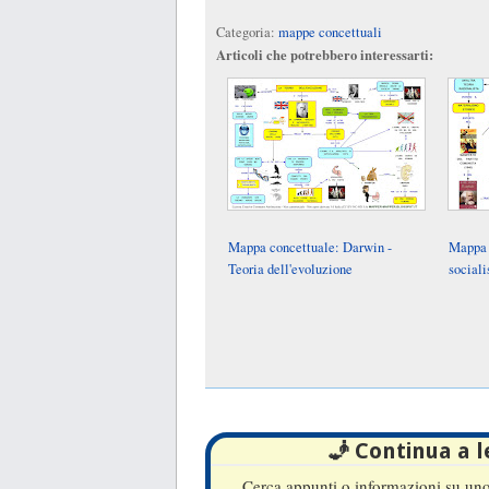
Categoria:
mappe concettuali
Articoli che potrebbero interessarti:
Mappa concettuale: Darwin -
Mappa 
Teoria dell'evoluzione
sociali
🧞 Continua a 
Cerca appunti o informazioni su uno 