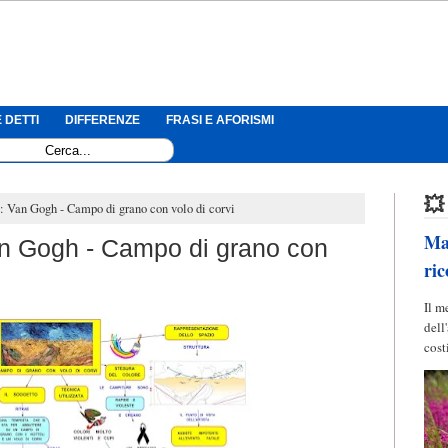
 DETTI
DIFFERENZE
FRASI E AFORISMI
💥
 Van Gogh - Campo di grano con volo di corvi
Mag
n Gogh - Campo di grano con
ric
Il m
dell
cost