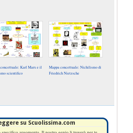
concettuale: Karl Marx e il
Mappa concettuale: Nichilismo di
smo scientifico
Friedrich Nietzsche
leggere su Scuolissima.com
specifico argomento. Il nostro genio li troverà per te.