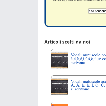
Articoli scelti da noi
Vocali minuscole ac
à,á,è,é,ì,í,ó,ò,ù,ú: c
scrivono
Vocali maiuscole ac
À, Á, È, É, Ì, Ò, Ù
si scrivono