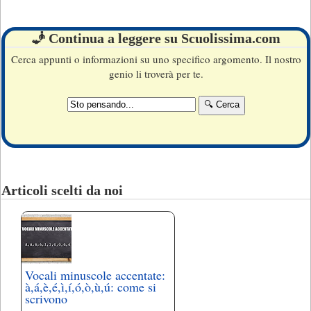
🧞 Continua a leggere su Scuolissima.com
Cerca appunti o informazioni su uno specifico argomento. Il nostro
genio li troverà per te.
Articoli scelti da noi
Vocali minuscole accentate:
à,á,è,é,ì,í,ó,ò,ù,ú: come si
scrivono