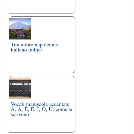
Traduttore napoletano
italiano online
Vocali maiuscole accentate
À, Á, È, É, Ì, Ò, Ù: come si
scrivono