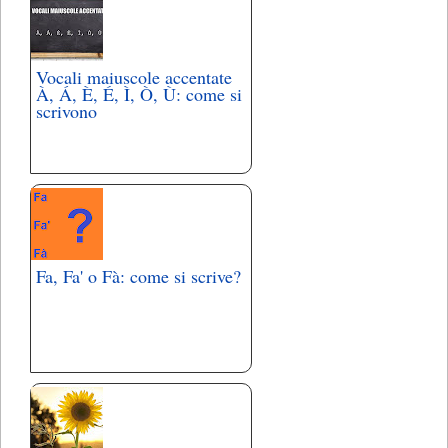
Vocali maiuscole accentate
À, Á, È, É, Ì, Ò, Ù: come si
scrivono
Fa, Fa' o Fà: come si scrive?