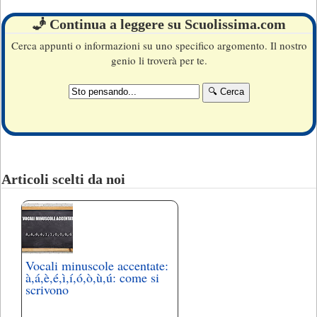
🧞 Continua a leggere su Scuolissima.com
Cerca appunti o informazioni su uno specifico argomento. Il nostro
genio li troverà per te.
Articoli scelti da noi
Vocali minuscole accentate:
à,á,è,é,ì,í,ó,ò,ù,ú: come si
scrivono