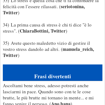
33) Lo stress è quella cosa che ti fa confondere la
seriotonina,
felicità con l'essere rilassati. (
Twitter
)
34) La prima causa di stress è chi ti dice "è lo
ChiaraBottini, Twitter
stress". (
)
35) Avete questo maledetto vizio di gestire il
manuela_reich,
vostro stress dandolo ad altri. (
Twitter
)
Frasi divertenti
Ascoltami bene stress, adesso potresti anche
lasciarmi in pace. Quando sono con te le cose
brutte, le più brutte mi tornano in mente... e mi
Ano hana
fanno venire il nervoso. (
)