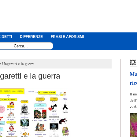
 DETTI
DIFFERENZE
FRASI E AFORISMI
💥
 Ungaretti e la guerra
Mag
aretti e la guerra
ric
Il m
dell
cost