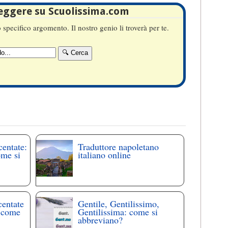
leggere su Scuolissima.com
specifico argomento. Il nostro genio li troverà per te.
centate:
Traduttore napoletano
ome si
italiano online
centate
Gentile, Gentilissimo,
: come
Gentilissima: come si
abbreviano?