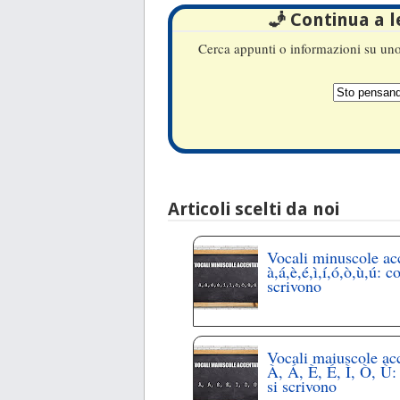
🧞 Continua a 
Cerca appunti o informazioni su uno 
Articoli scelti da noi
Vocali minuscole ac
à,á,è,é,ì,í,ó,ò,ù,ú: c
scrivono
Vocali maiuscole ac
À, Á, È, É, Ì, Ò, Ù
si scrivono