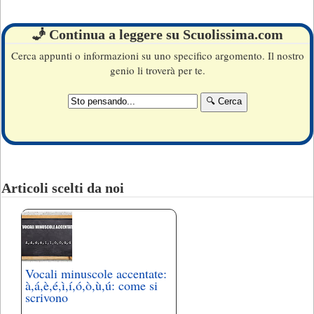
🧞 Continua a leggere su Scuolissima.com
Cerca appunti o informazioni su uno specifico argomento. Il nostro
genio li troverà per te.
Articoli scelti da noi
Vocali minuscole accentate:
à,á,è,é,ì,í,ó,ò,ù,ú: come si
scrivono