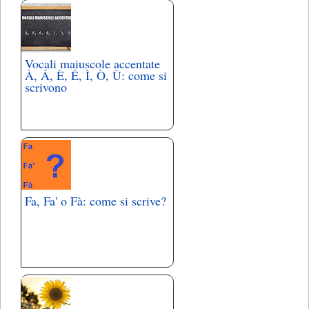
Vocali maiuscole accentate
À, Á, È, É, Ì, Ò, Ù: come si
scrivono
Fa, Fa' o Fà: come si scrive?