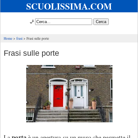
SCUOLISSIMA.COM
🧞
Home
frasi
Frasi sulle porte
Frasi sulle porte
porta
La
è un apertura su un muro che permette il