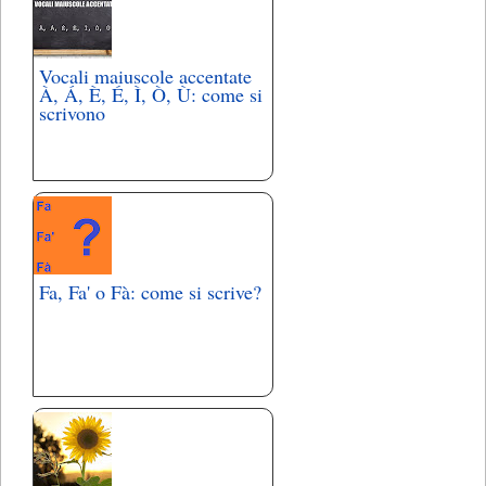
Vocali maiuscole accentate
À, Á, È, É, Ì, Ò, Ù: come si
scrivono
Fa, Fa' o Fà: come si scrive?