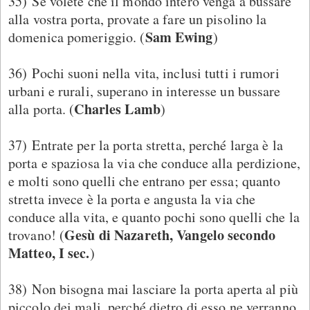
35) Se volete che il mondo intero venga a bussare
alla vostra porta, provate a fare un pisolino la
Sam Ewing
domenica pomeriggio. (
)
36) Pochi suoni nella vita, inclusi tutti i rumori
urbani e rurali, superano in interesse un bussare
Charles Lamb
alla porta. (
)
37) Entrate per la porta stretta, perché larga è la
porta e spaziosa la via che conduce alla perdizione,
e molti sono quelli che entrano per essa; quanto
stretta invece è la porta e angusta la via che
conduce alla vita, e quanto pochi sono quelli che la
Gesù di Nazareth, Vangelo secondo
trovano! (
Matteo, I sec.
)
38) Non bisogna mai lasciare la porta aperta al più
piccolo dei mali, perché dietro di esso ne verranno