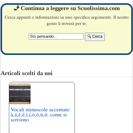
🧞 Continua a leggere su Scuolissima.com
Cerca appunti o informazioni su uno specifico argomento. Il nostro
genio li troverà per te.
Articoli scelti da noi
Vocali minuscole accentate:
à,á,è,é,ì,í,ó,ò,ù,ú: come si
scrivono