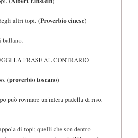
Albert Einstein
pi. (
)
Proverbio cinese
egli altri topi. (
)
i ballano.
i. LEGGI LA FRASE AL CONTRARIO
proverbio toscano
o. (
)
opo può rovinare un'intera padella di riso.
ppola di topi; quelli che son dentro