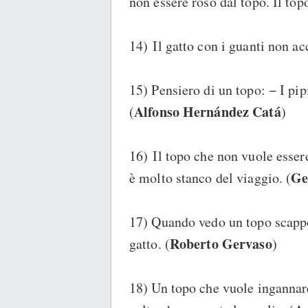
non essere roso dal topo. Il topo 
14) Il gatto con i guanti non ac
15) Pensiero di un topo: − I pipi
Alfonso Hernández Catá
(
)
16) Il topo che non vuole esser
Ge
è molto stanco del viaggio. (
17) Quando vedo un topo scapp
Roberto Gervaso
gatto. (
)
18) Un topo che vuole ingannare