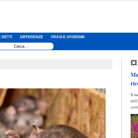
 DETTI
DIFFERENZE
FRASI E AFORISMI
💥
Mag
ric
Il m
dell
cost