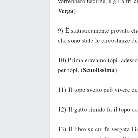
vorrebbero uscirne, e gli altri c
Verga
)
9) È statisticamente provato che
che sono state le circostanze del
10) Prima eravamo topi, adesso
Scuolissima
per topi. (
)
11) Il topo svelto può vivere del
12) Il gatto timido fa il topo c
13) Il libro su cui fu vergata l'