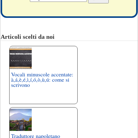
Articoli scelti da noi
Vocali minuscole accentate:
à,á,è,é,ì,í,ó,ò,ù,ú: come si
scrivono
Traduttore napoletano