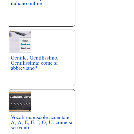
italiano online
Gentile, Gentilissimo,
Gentilissima: come si
abbreviano?
Vocali maiuscole accentate
À, Á, È, É, Ì, Ò, Ù: come si
scrivono