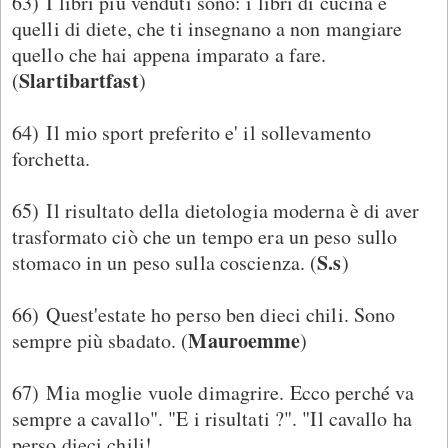
63) I libri più venduti sono: i libri di cucina e
quelli di diete, che ti insegnano a non mangiare
quello che hai appena imparato a fare.
Slartibartfast
(
)
64) Il mio sport preferito e' il sollevamento
forchetta.
65) Il risultato della dietologia moderna è di aver
trasformato ciò che un tempo era un peso sullo
S.s
stomaco in un peso sulla coscienza. (
)
66) Quest'estate ho perso ben dieci chili. Sono
Mauroemme
sempre più sbadato. (
)
67) Mia moglie vuole dimagrire. Ecco perché va
sempre a cavallo". "E i risultati ?". "Il cavallo ha
perso dieci chili!