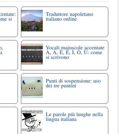
centate:
Traduttore napoletano
ome si
italiano online
o,
Vocali maiuscole accentate
si
À, Á, È, É, Ì, Ò, Ù: come
si scrivono
i
Punti di sospensione: uso
dei tre puntini
Le parole più lunghe nella
lingua italiana