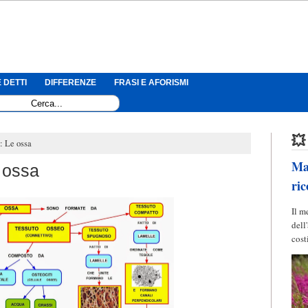
 DETTI
DIFFERENZE
FRASI E AFORISMI
💥
: Le ossa
Mag
 ossa
ric
Il m
dell
cost