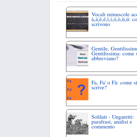
Vocali minuscole ac
à,á,è,é,ì,í,ó,ò,ù,ú: c
scrivono
Gentile, Gentilissim
Gentilissima: come 
abbreviano?
Fa, Fa' o Fà: come s
scrive?
Soldati - Ungaretti:
parafrasi, analisi e
commento