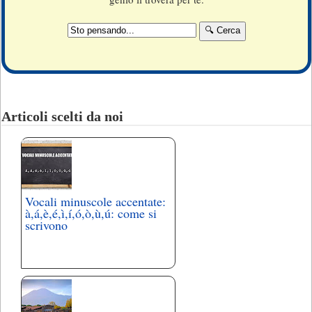
Articoli scelti da noi
Vocali minuscole accentate:
à,á,è,é,ì,í,ó,ò,ù,ú: come si
scrivono