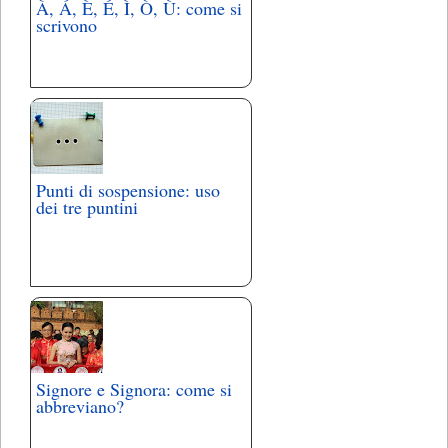
À, Á, È, É, Ì, Ò, Ù: come si
scrivono
Punti di sospensione: uso
dei tre puntini
Signore e Signora: come si
abbreviano?