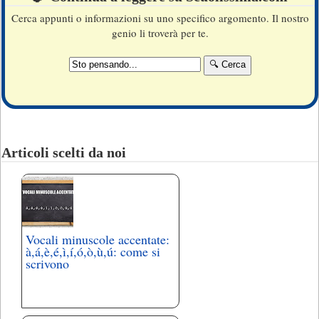
Cerca appunti o informazioni su uno specifico argomento. Il nostro
genio li troverà per te.
Articoli scelti da noi
Vocali minuscole accentate:
à,á,è,é,ì,í,ó,ò,ù,ú: come si
scrivono