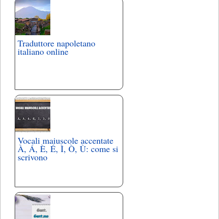
Traduttore napoletano
italiano online
Vocali maiuscole accentate
À, Á, È, É, Ì, Ò, Ù: come si
scrivono