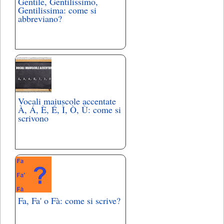
Gentile, Gentilissimo,
Gentilissima: come si
abbreviano?
Vocali maiuscole accentate
À, Á, È, É, Ì, Ò, Ù: come si
scrivono
Fa, Fa' o Fà: come si scrive?