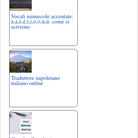
Vocali minuscole accentate:
à,á,è,é,ì,í,ó,ò,ù,ú: come si
scrivono
Traduttore napoletano
italiano online