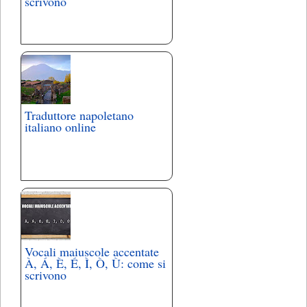
scrivono
Traduttore napoletano
italiano online
Vocali maiuscole accentate
À, Á, È, É, Ì, Ò, Ù: come si
scrivono