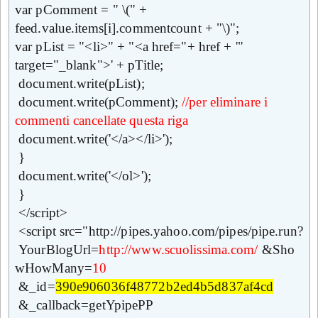
var pComment = " \(" +
feed.value.items[i].commentcount + "\)";
var pList = "<li>" + "<a href="+ href + '"
target="_blank">' + pTitle;
document.write(pList);
document.write(pComment);
//per eliminare i
commenti cancellate questa riga
document.write('</a></li>');
}
document.write('</ol>');
}
</script>
<script src="http://pipes.yahoo.com/pipes/pipe.run?
YourBlogUrl=
http://www.scuolissima.com/
&Sho
wHowMany=
10
&_id=
390e906036f48772b2ed4b5d837af4cd
&_callback=getYpipePP