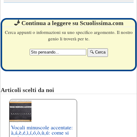
🧞 Continua a leggere su Scuolissima.com
Cerca appunti o informazioni su uno specifico argomento. Il nostro
genio li troverà per te.
Articoli scelti da noi
Vocali minuscole accentate:
à,á,è,é,ì,í,ó,ò,ù,ú: come si