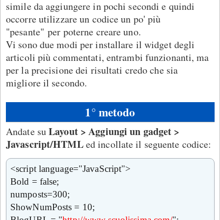
simile da aggiungere in pochi secondi e quindi
occorre utilizzare un codice un po' più
"pesante" per poterne creare uno.
Vi sono due modi per installare il widget degli
articoli più commentati, entrambi funzionanti, ma
per la precisione dei risultati credo che sia
migliore il secondo.
1° metodo
Layout > Aggiungi un gadget >
Andate su
Javascript/HTML
ed incollate il seguente codice:
<script language="JavaScript">
Bold = false;
numposts=300;
ShowNumPosts = 10;
BlogURL = "
http://www.scuolissima.com/
";