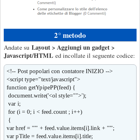
2° metodo
Layout > Aggiungi un gadget >
Andate su
Javascript/HTML
ed incollate il seguente codice:
<!-- Post popolari con contatore INIZIO -->
<script type="text/javascript">
function getYpipePP(feed) {
document.write('<ol style="">');
var i;
for (i = 0; i < feed.count ; i++)
{
var href = "'" + feed.value.items[i].link + "'";
var pTitle = feed.value.items[i].title;