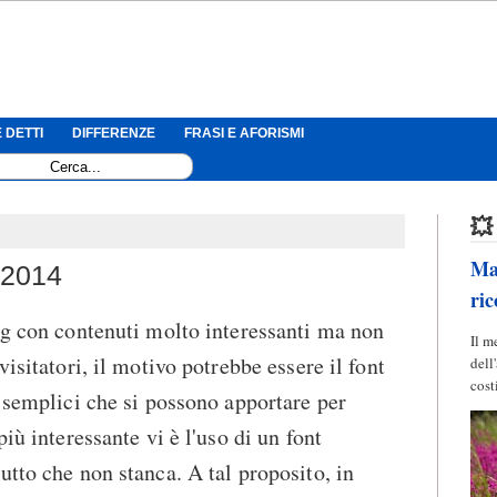
 DETTI
DIFFERENZE
FRASI E AFORISMI
💥
Mag
 2014
ric
og con contenuti molto interessanti ma non
Il m
visitatori, il motivo potrebbe essere il font
dell
cost
ù semplici che si possono apportare per
iù interessante vi è l'uso di un font
utto che non stanca. A tal proposito, in