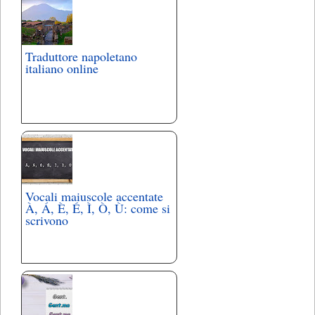
Traduttore napoletano
italiano online
Vocali maiuscole accentate
À, Á, È, É, Ì, Ò, Ù: come si
scrivono