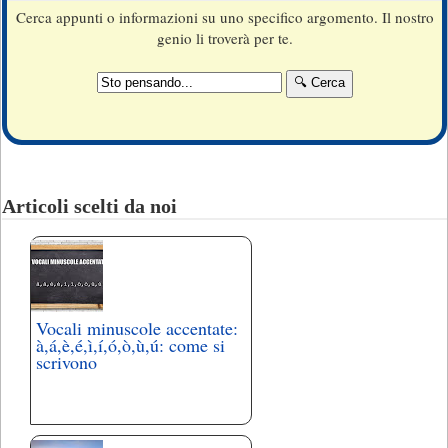
Cerca appunti o informazioni su uno specifico argomento. Il nostro
genio li troverà per te.
Articoli scelti da noi
Vocali minuscole accentate:
à,á,è,é,ì,í,ó,ò,ù,ú: come si
scrivono