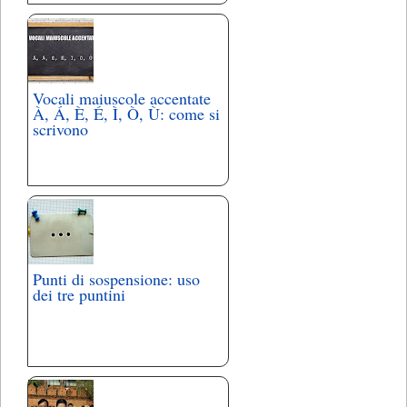
Vocali maiuscole accentate
À, Á, È, É, Ì, Ò, Ù: come si
scrivono
Punti di sospensione: uso
dei tre puntini