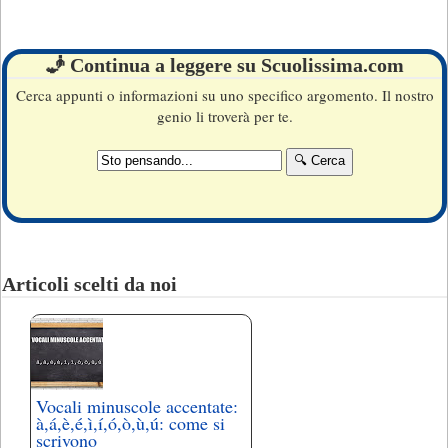
🧞 Continua a leggere su Scuolissima.com
Cerca appunti o informazioni su uno specifico argomento. Il nostro
genio li troverà per te.
Articoli scelti da noi
Vocali minuscole accentate:
à,á,è,é,ì,í,ó,ò,ù,ú: come si
scrivono