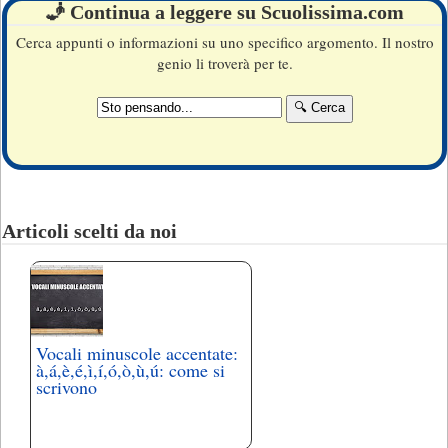
🧞 Continua a leggere su Scuolissima.com
Cerca appunti o informazioni su uno specifico argomento. Il nostro
genio li troverà per te.
Articoli scelti da noi
Vocali minuscole accentate:
à,á,è,é,ì,í,ó,ò,ù,ú: come si
scrivono