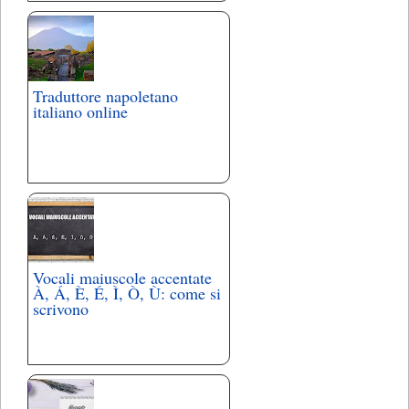
Traduttore napoletano
italiano online
Vocali maiuscole accentate
À, Á, È, É, Ì, Ò, Ù: come si
scrivono