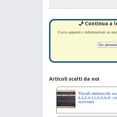
🧞 Continua a 
Cerca appunti o informazioni su uno 
Articoli scelti da noi
Vocali minuscole ac
à,á,è,é,ì,í,ó,ò,ù,ú: c
scrivono