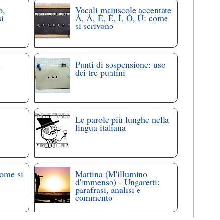
o,
Vocali maiuscole accentate
si
À, Á, È, É, Ì, Ò, Ù: come
si scrivono
i
Punti di sospensione: uso
dei tre puntini
Le parole più lunghe nella
lingua italiana
come si
Mattina (M'illumino
d'immenso) - Ungaretti:
parafrasi, analisi e
commento