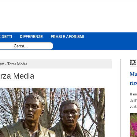
 DETTI
DIFFERENZE
FRASI E AFORISMI
💥
nam - Terza Media
Mag
erza Media
ric
Il m
dell
cost