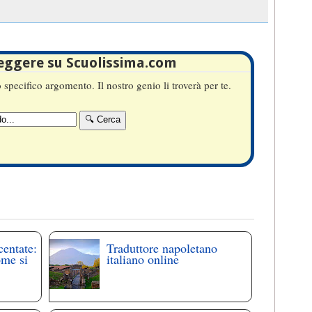
leggere su Scuolissima.com
specifico argomento. Il nostro genio li troverà per te.
centate:
Traduttore napoletano
ome si
italiano online