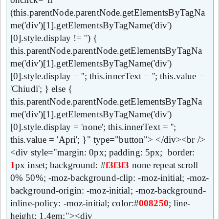
(this.parentNode.parentNode.getElementsByTagNa
me('div')[1].getElementsByTagName('div')
[0].style.display != '') {
this.parentNode.parentNode.getElementsByTagNa
me('div')[1].getElementsByTagName('div')
[0].style.display = ''; this.innerText = ''; this.value =
'Chiudi'; } else {
this.parentNode.parentNode.getElementsByTagNa
me('div')[1].getElementsByTagName('div')
[0].style.display = 'none'; this.innerText = '';
this.value = 'Apri'; }" type="button"> </div><br />
<div style="margin: 0px; padding: 5px; border:
1
px inset; background: #
f3f3f3
none repeat scroll
0% 50%; -moz-background-clip: -moz-initial; -moz-
background-origin: -moz-initial; -moz-background-
inline-policy: -moz-initial; color:#
008250
; line-
height: 1.4em;"><div