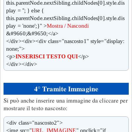
this.parentNode.nextSibling.childNodes[0].style.dis
play = ''; } else {
this.parentNode.nextSibling.childNodes[0].style.dis
play = 'none';}" >
Mostra / Nascondi
&#9660;&#9650;</a>
</div><div><div class="nascosto1" style="display:
none;">
<p>
INSERISCI TESTO QUI
</p>
</div></div>
4° Tramite Immagine
Si può anche inserire una immagine da cliccare per
mostrare il testo nascosto:
<div class="nascosto2">
<img src="
URL_IMMAGINE
" onclick="if