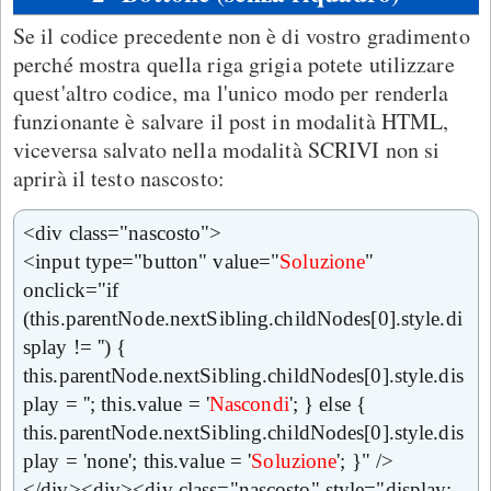
Se il codice precedente non è di vostro gradimento
perché mostra quella riga grigia potete utilizzare
quest'altro codice, ma l'unico modo per renderla
funzionante è salvare il post in modalità HTML,
viceversa salvato nella modalità SCRIVI non si
aprirà il testo nascosto:
<div class="nascosto">
<input type="button" value="
Soluzione
"
onclick="if
(this.parentNode.nextSibling.childNodes[0].style.di
splay != '') {
this.parentNode.nextSibling.childNodes[0].style.dis
play = ''; this.value = '
Nascondi
'; } else {
this.parentNode.nextSibling.childNodes[0].style.dis
play = 'none'; this.value = '
Soluzione
'; }" />
</div><div><div class="nascosto" style="display: