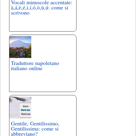
Vocali minuscole accentate:
à,á,è,é,ì,í,ó,ò,ù,ú: come si
scrivono
Traduttore napoletano
italiano online
Gentile, Gentilissimo,
Gentilissima: come si
abbreviano?