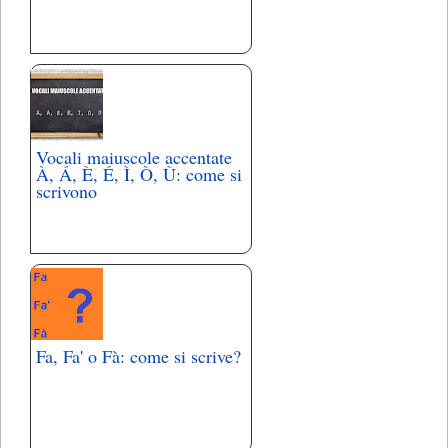
Vocali maiuscole accentate
À, Á, È, É, Ì, Ò, Ù: come si
scrivono
Fa, Fa' o Fà: come si scrive?