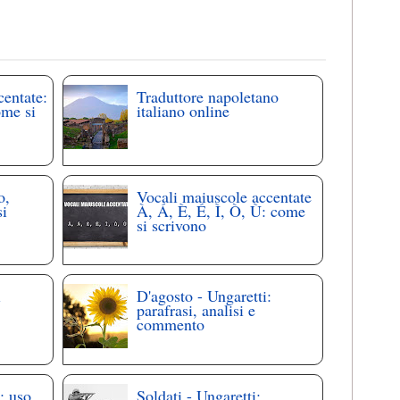
centate:
Traduttore napoletano
ome si
italiano online
o,
Vocali maiuscole accentate
si
À, Á, È, É, Ì, Ò, Ù: come
si scrivono
i
D'agosto - Ungaretti:
parafrasi, analisi e
commento
: uso
Soldati - Ungaretti: