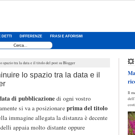
 DETTI
DIFFERENZE
FRASI E AFORISMI
💥
spazio tra la data e il titolo del post su Blogger
Mag
ire lo spazio tra la data e il
ric
er
Il m
data di pubblicazione
di ogni vostro
dell
cost
prima del titolo
tamente si va a posizionare
ella immagine allegata la distanza è decente
delli appaia molto distante oppure