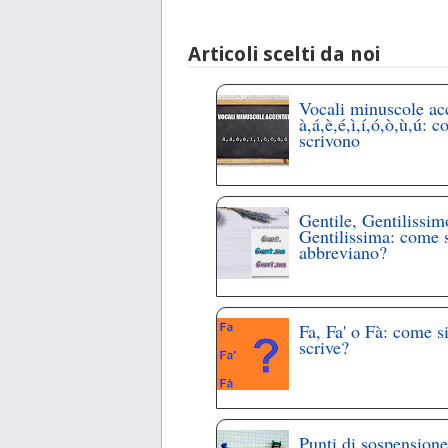
Articoli scelti da noi
Vocali minuscole ac
à,á,è,é,ì,í,ó,ò,ù,ú: c
scrivono
Gentile, Gentilissim
Gentilissima: come 
abbreviano?
Fa, Fa' o Fà: come s
scrive?
Punti di sospensione