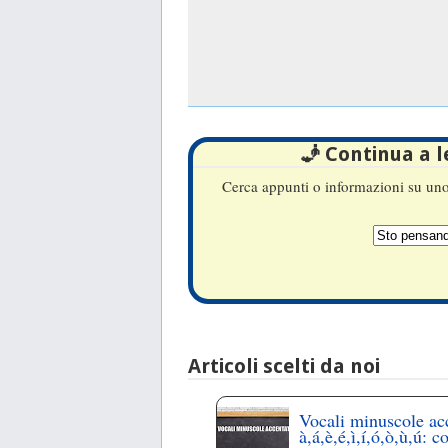
🧞 Continua a 
Cerca appunti o informazioni su uno 
Articoli scelti da noi
Vocali minuscole ac
à,á,è,é,ì,í,ó,ò,ù,ú: c