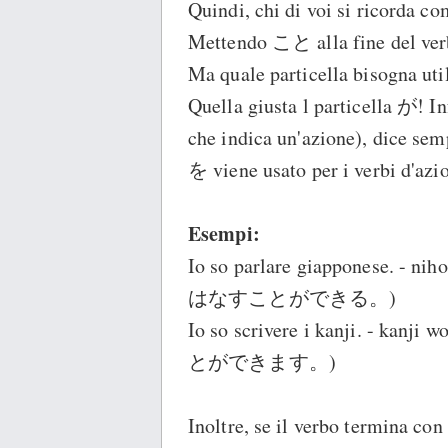
Quindi, chi di voi si ricorda c
Mettendo こと alla fine del verb
Ma quale particella bisogna 
Quella giusta l particella が! 
che indica un'azione), dice sem
を viene usato per i verbi d'azio
Esempi:
Io so parlare giapponese. - 
はなすことができる。)
Io so scrivere i kanji. - ka
とができます。)
Inoltre, se il verbo termin