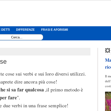
 DETTI
DIFFERENZE
FRASI E AFORISMI
💥
Mag
ese
ric
e cose sui verbi e sui loro diversi utilizzi.
Il m
saprete dire ancora più cose!
dell
cost
che si sa far qualcosa
,il primo metodo è
per fare
".
 due verbi in una frase semplice!