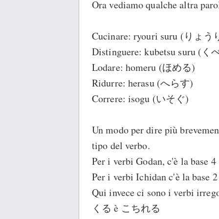
Ora vediamo qualche altra paro
Cucinare: ryouri suru (り
Distinguere: kubetsu suru
Lodare: homeru (ほめる)
Ridurre: herasu (へらす)
Correre: isogu (いそぐ)
Un modo per dire più brevement
tipo del verbo.
Per i verbi Godan, c'è la base 4
Per i verbi Ichidan c'è la bas
Qui invece ci sono i verbi irrego
くる è こちれる