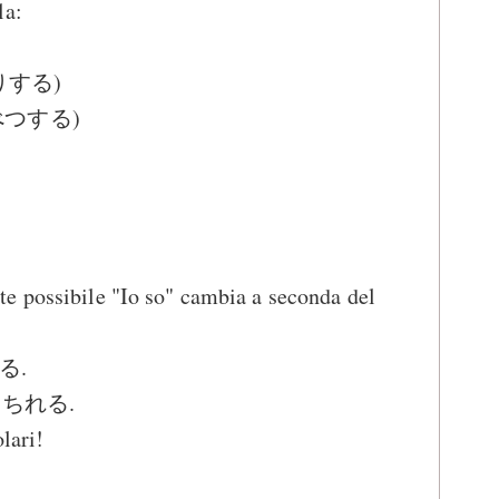
la:
ょうりする)
 (くべつする)
e possibile "Io so" cambia a seconda del
 る.
e 2 ちれる.
lari!