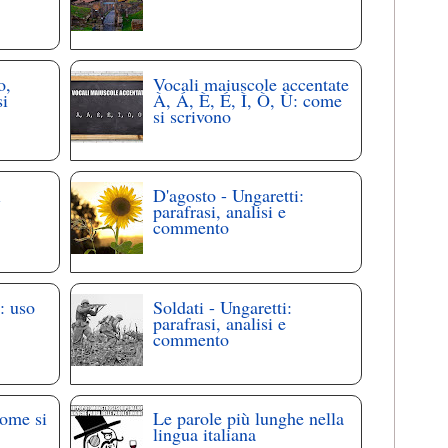
o,
Vocali maiuscole accentate
si
À, Á, È, É, Ì, Ò, Ù: come
si scrivono
i
D'agosto - Ungaretti:
parafrasi, analisi e
commento
: uso
Soldati - Ungaretti:
parafrasi, analisi e
commento
come si
Le parole più lunghe nella
lingua italiana