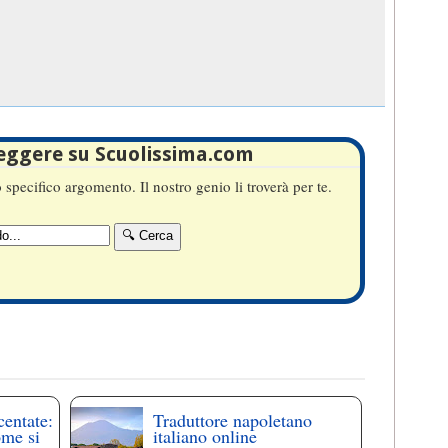
leggere su Scuolissima.com
specifico argomento. Il nostro genio li troverà per te.
centate:
Traduttore napoletano
ome si
italiano online