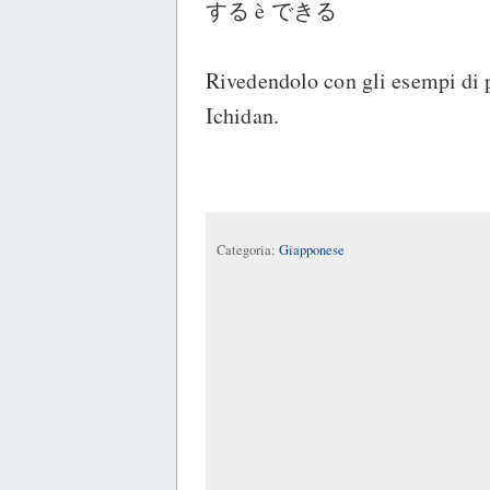
する è できる
Rivedendolo con gli esempi di 
Ichidan.
Categoria:
Giapponese