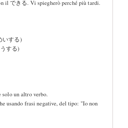
on il できる. Vi spiegherò perché più tardi.
(せつめいする)
りょこうする)
olo un altro verbo.
he usando frasi negative, del tipo: "Io non