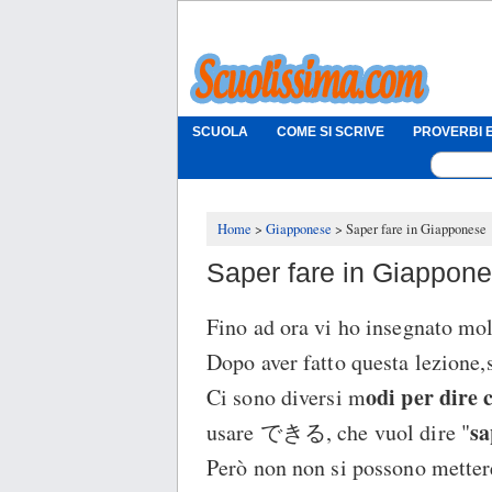
SCUOLA
COME SI SCRIVE
PROVERBI E
Home
Giapponese
Saper fare in Giapponese
Saper fare in Giappon
Fino ad ora vi ho insegnato molt
Dopo aver fatto questa lezione,
odi per dire 
Ci sono diversi m
sa
usare できる, che vuol dire "
Però non non si possono mettere