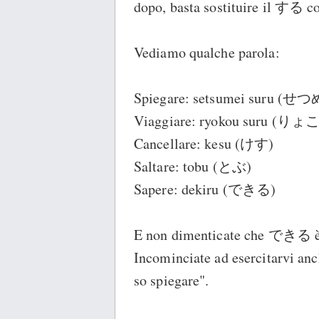
dopo, basta sostituire il する c
Vediamo qualche parola:
Spiegare: setsumei suru 
Viaggiare: ryokou suru (
Cancellare: kesu (けす)
Saltare: tobu (とぶ)
Sapere: dekiru (できる)
E non dimenticate che できる è s
Incominciate ad esercitarvi anc
so spiegare".