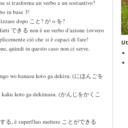
ome si trasforma un verbo a un sostantivo?
o in base 3!
utilizzare dopo こと? が o を?
Infatti できる non è un verbo d'azione (ovvero
plicemente ciò che si è capaci di fare!
Ut
ne, quindi in questo caso non ci serve.
nihongo wo hanasu koto ga dekiru. (にほんごを
nji wo kaku koto ga dekimasu. (かんじをかくこ
a con する, è superfluo mettere ことができる