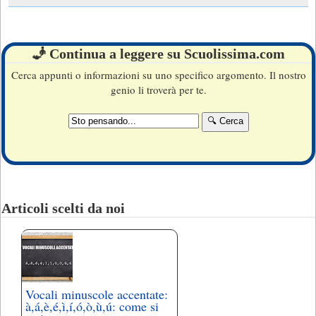
🧞 Continua a leggere su Scuolissima.com
Cerca appunti o informazioni su uno specifico argomento. Il nostro
genio li troverà per te.
Articoli scelti da noi
Vocali minuscole accentate:
à,á,è,é,ì,í,ó,ò,ù,ú: come si