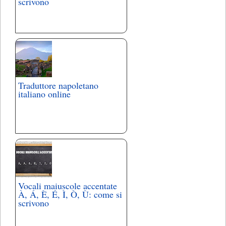
scrivono
Traduttore napoletano
italiano online
Vocali maiuscole accentate
À, Á, È, É, Ì, Ò, Ù: come si
scrivono