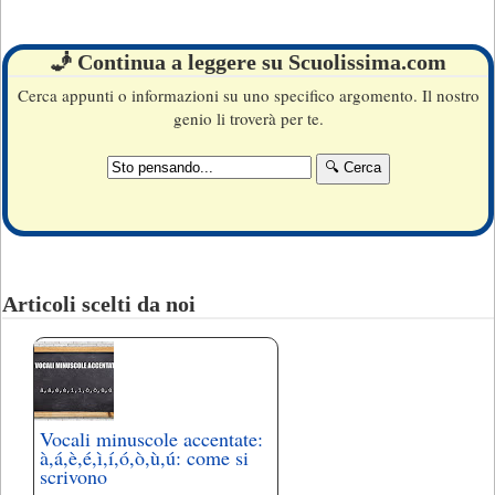
🧞 Continua a leggere su Scuolissima.com
Cerca appunti o informazioni su uno specifico argomento. Il nostro
genio li troverà per te.
Articoli scelti da noi
Vocali minuscole accentate:
à,á,è,é,ì,í,ó,ò,ù,ú: come si
scrivono