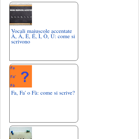
Vocali maiuscole accentate
À, Á, È, É, Ì, Ò, Ù: come si
scrivono
Fa, Fa' o Fà: come si scrive?