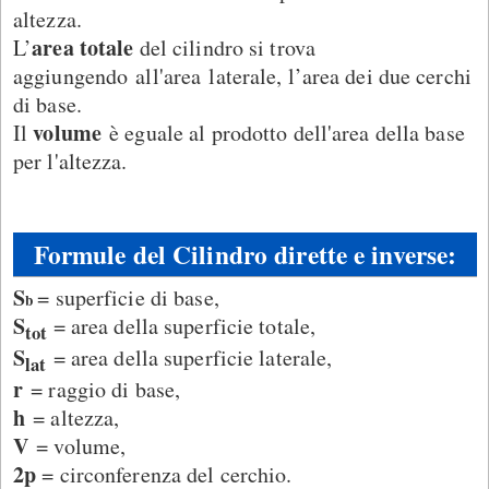
altezza.
area totale
L’
del cilindro si trova
aggiungendo all'area laterale, l’area dei due cerchi
di base.
volume
Il
è eguale al prodotto dell'area della base
per l'altezza.
Formule del Cilindro dirette e inverse:
S
= superficie di base,
b
S
= area della superficie totale,
tot
S
= area della superficie laterale,
lat
r
= raggio di base,
h
= altezza,
V
= volume,
2p
= circonferenza del cerchio.