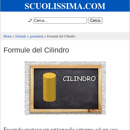
SCUOLISSIMA.COM
🧞
Home
formule
geometria
Formule del Cilindro
Formule del Cilindro
Facendo ruotare un rettangolo intorno ad un suo