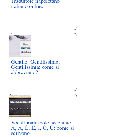
Traduttore napoletano
italiano online
Gentile, Gentilissimo,
Gentilissima: come si
abbreviano?
Vocali maiuscole accentate
À, Á, È, É, Ì, Ò, Ù: come si
scrivono