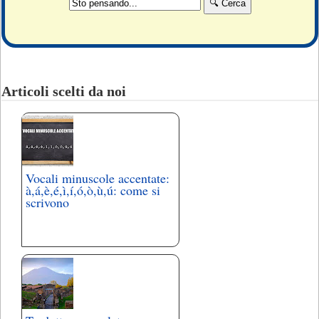
Articoli scelti da noi
Vocali minuscole accentate:
à,á,è,é,ì,í,ó,ò,ù,ú: come si
scrivono