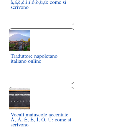
à,á,è,é,ì,í,ó,ò,ù,ú: come si
scrivono
Traduttore napoletano
italiano online
Vocali maiuscole accentate
À, Á, È, É, Ì, Ò, Ù: come si
scrivono