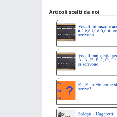
Articoli scelti da noi
Vocali minuscole ac
à,á,è,é,ì,í,ó,ò,ù,ú: c
scrivono
Vocali maiuscole ac
À, Á, È, É, Ì, Ò, Ù
si scrivono
Fa, Fa' o Fà: come s
scrive?
Soldati - Ungaretti: