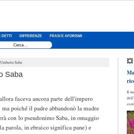
 DETTI
DIFFERENZE
FRASI E AFORISMI
💥
: Umberto Saba
Mag
to Saba
ric
Il m
allora faceva ancora parte dell'impero
dell
cost
; ma poiché il padre abbandonò la madre
rmerà con lo pseudonimo Saba, in omaggio
a parola, in ebraico significa pane) e