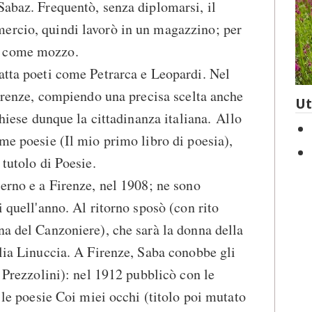
Sabaz. Frequentò, senza diplomarsi, il
ercio, quindi lavorò in un magazzino; per
e come mozzo.
atta poeti come Petrarca e Leopardi. Nel
 Firenze, compiendo una precisa scelta anche
Ut
 Chiese dunque la cittadinanza italiana. Allo
ime poesie (Il mio primo libro di poesia),
 tutolo di Poesie.
lerno e a Firenze, nel 1908; ne sono
i quell'anno. Al ritorno sposò (con rito
na del Canzoniere), che sarà la donna della
glia Linuccia. A Firenze, Saba conobbe gli
, Prezzolini): nel 1912 pubblicò con le
a le poesie Coi miei occhi (titolo poi mutato