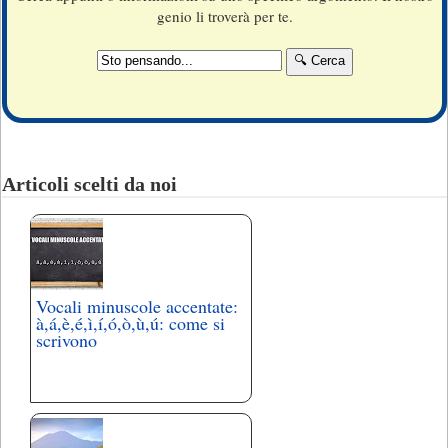
genio li troverà per te.
Articoli scelti da noi
Vocali minuscole accentate:
à,á,è,é,ì,í,ó,ò,ù,ú: come si
scrivono