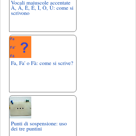
Vocali maiuscole accentate
À, Á, È, É, Ì, Ò, Ù: come si
scrivono
Fa, Fa' o Fà: come si scrive?
Punti di sospensione: uso
dei tre puntini