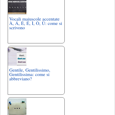
Vocali maiuscole accentate
À, Á, È, É, Ì, Ò, Ù: come si
scrivono
Gentile, Gentilissimo,
Gentilissima: come si
abbreviano?