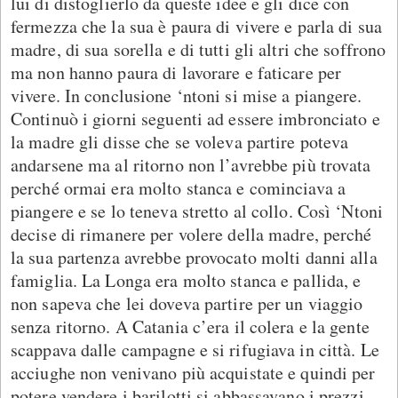
lui di distoglierlo da queste idee e gli dice con
fermezza che la sua è paura di vivere e parla di sua
madre, di sua sorella e di tutti gli altri che soffrono
ma non hanno paura di lavorare e faticare per
vivere. In conclusione ‘ntoni si mise a piangere.
Continuò i giorni seguenti ad essere imbronciato e
la madre gli disse che se voleva partire poteva
andarsene ma al ritorno non l’avrebbe più trovata
perché ormai era molto stanca e cominciava a
piangere e se lo teneva stretto al collo. Così ‘Ntoni
decise di rimanere per volere della madre, perché
la sua partenza avrebbe provocato molti danni alla
famiglia. La Longa era molto stanca e pallida, e
non sapeva che lei doveva partire per un viaggio
senza ritorno. A Catania c’era il colera e la gente
scappava dalle campagne e si rifugiava in città. Le
acciughe non venivano più acquistate e quindi per
potere vendere i barilotti si abbassavano i prezzi.