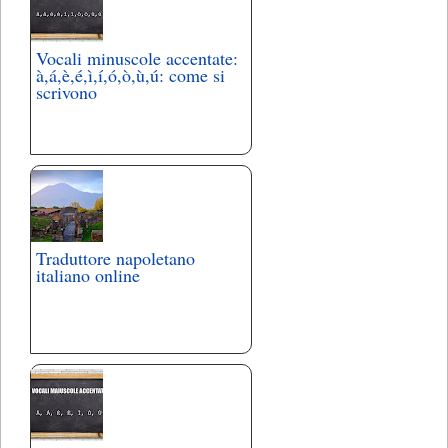
Vocali minuscole accentate:
à,á,è,é,ì,í,ó,ò,ù,ú: come si
scrivono
Traduttore napoletano
italiano online