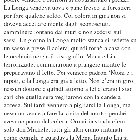
La Longa vendeva uova e pane fresco ai forestieri
per fare qualche soldo. Col colera in gira non si
doveva accettare niente dagli sconosciuti,
camminare lontano dai muri e non sedersi sui
sassi. Un giorno la Longa molto stanca si sedette su
un sasso e prese il colera, quindi tornò a casa con
le occhiaie nere e il viso giallo. Mena e Lia
terrorizzate, cominciarono a piangere mentre le
preparavano il letto. Poi vennero padron ‘Ntoni e i
nipoti, e la Longa era già a letto. Non c’era in giro
nessun dottore e quindi attorno a lei c’erano i suoi
cari che quella sera vegliarono con la candela
accesa. Sul tardi vennero a pigliarsi la Longa, ma
nessuno venne a fare la visita del morto, perché
avevano paura del colera. Ormai in strada c’era
solo don Michele, tutti gli altri erano rintanati
come conigli, e guardava la Mena. Intanto Lia si