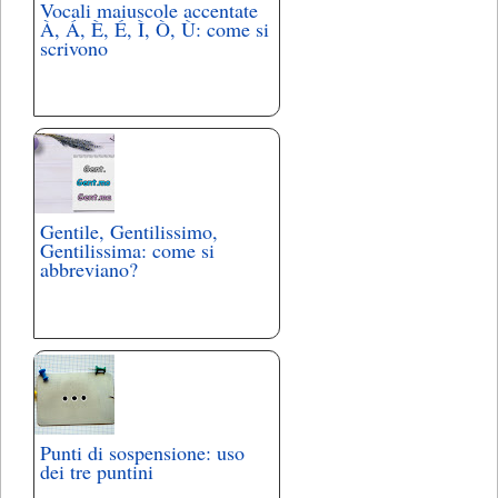
Vocali maiuscole accentate
À, Á, È, É, Ì, Ò, Ù: come si
scrivono
Gentile, Gentilissimo,
Gentilissima: come si
abbreviano?
Punti di sospensione: uso
dei tre puntini