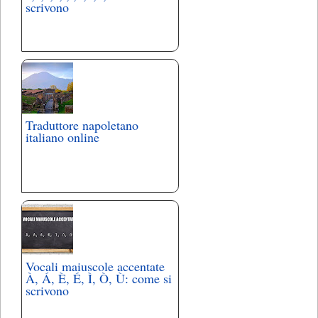
scrivono
Traduttore napoletano
italiano online
Vocali maiuscole accentate
À, Á, È, É, Ì, Ò, Ù: come si
scrivono