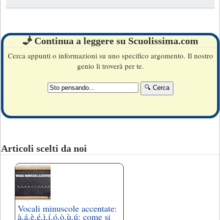
🧞 Continua a leggere su Scuolissima.com
Cerca appunti o informazioni su uno specifico argomento. Il nostro
genio li troverà per te.
Articoli scelti da noi
Vocali minuscole accentate:
à,á,è,é,ì,í,ó,ò,ù,ú: come si