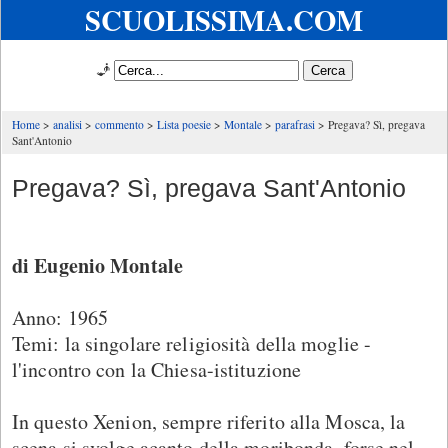
SCUOLISSIMA.COM
🧞
Home
analisi
commento
Lista poesie
Montale
parafrasi
Pregava? Sì, pregava
Sant'Antonio
Pregava? Sì, pregava Sant'Antonio
di Eugenio Montale
Anno: 1965
Temi: la singolare religiosità della moglie -
l'incontro con la Chiesa-istituzione
In questo Xenion, sempre riferito alla Mosca, la
scena si svolge acanto della moribonda, forse nel