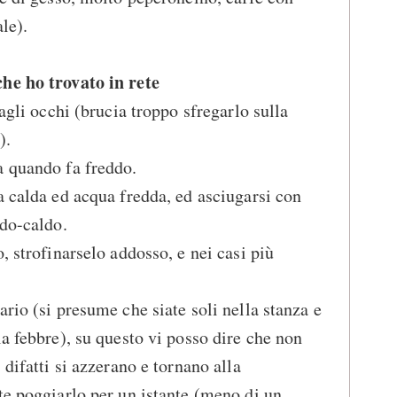
le).
he ho trovato in rete
 agli occhi (brucia troppo sfregarlo sulla
).
a quando fa freddo.
a calda ed acqua fredda, ed asciugarsi con
ddo-caldo.
, strofinarselo addosso, e nei casi più
rio (si presume che siate soli nella stanza e
la febbre), su questo vi posso dire che non
 difatti si azzerano e tornano alla
te poggiarlo per un istante (meno di un