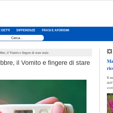
 DETTI
DIFFERENZE
FRASI E AFORISMI
💥
bbre, il Vomito e fingere di stare male
Mag
bre, il Vomito e fingere di stare
ric
Il m
dell
cost