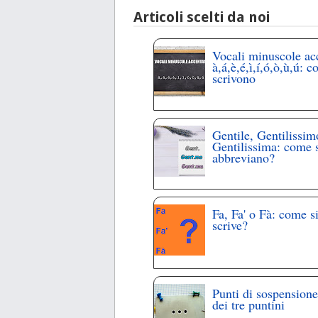
Articoli scelti da noi
Vocali minuscole ac
à,á,è,é,ì,í,ó,ò,ù,ú: c
scrivono
Gentile, Gentilissim
Gentilissima: come 
abbreviano?
Fa, Fa' o Fà: come s
scrive?
Punti di sospensione
dei tre puntini