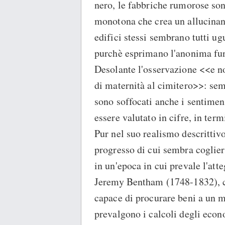
nero, le fabbriche rumorose son
monotona che crea un allucinante
edifici stessi sembrano tutti ug
purchè esprimano l'anonima funz
Desolante l'osservazione <<e no
di maternità al cimitero>>: sem
sono soffocati anche i sentiment
essere valutato in cifre, in term
Pur nel suo realismo descrittiv
progresso di cui sembra coglier
in un'epoca in cui prevale l'att
Jeremy Bentham (1748-1832), c
capace di procurare beni a un 
prevalgono i calcoli degli eco