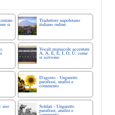
centate:
Traduttore napoletano
ome si
italiano online
o,
Vocali maiuscole accentate
si
À, Á, È, É, Ì, Ò, Ù: come
si scrivono
i
D'agosto - Ungaretti:
parafrasi, analisi e
commento
: uso
Soldati - Ungaretti:
parafrasi, analisi e
commento