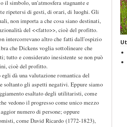
o il simbolo, un'atmosfera stagnante e
 ripetersi di gesti, di orari, di luoghi. Gli
uali, non importa a che cosa siano destinati,
ionalità del <<fatto>>, cioè del profitto.
n intercorrevano altro che fatti dall'ospizio
Ut
bra che Dickens voglia sottolineare che
i; tutto e considerato inesistente se non può
ini, cioè del profitto.
o egli dà una valutazione romantica del
e soltanto gli aspetti negativi. Eppure siamo
eggiamento esaltato degli utilitaristi, come
he vedono il progresso come unico mezzo
maggior numero di persone; oppure
nomisti, come David Ricardo (1772-1823),