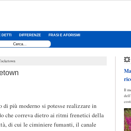
 DETTI
DIFFERENZE
FRASI E AFORISMI
💥
 Cocketown
Mag
ketown
ric
Il m
dell
cost
o di più moderno si potesse realizzare in
o che correva dietro ai ritmi frenetici della
à, di cui le ciminiere fumanti, il canale