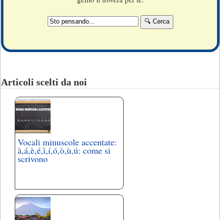
Articoli scelti da noi
Vocali minuscole accentate:
à,á,è,é,ì,í,ó,ò,ù,ú: come si
scrivono