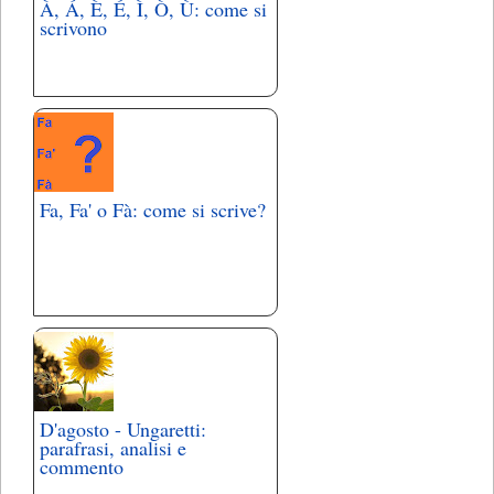
À, Á, È, É, Ì, Ò, Ù: come si
scrivono
Fa, Fa' o Fà: come si scrive?
D'agosto - Ungaretti:
parafrasi, analisi e
commento