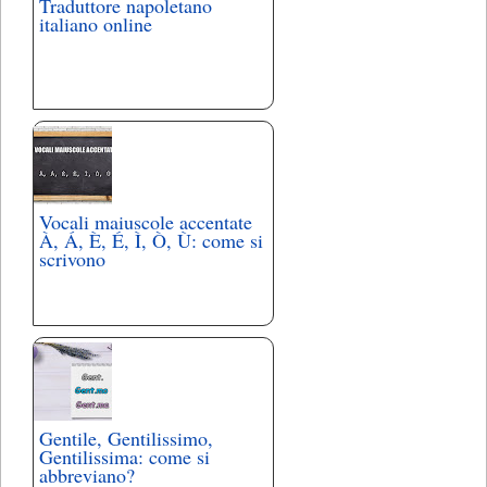
Traduttore napoletano
italiano online
Vocali maiuscole accentate
À, Á, È, É, Ì, Ò, Ù: come si
scrivono
Gentile, Gentilissimo,
Gentilissima: come si
abbreviano?