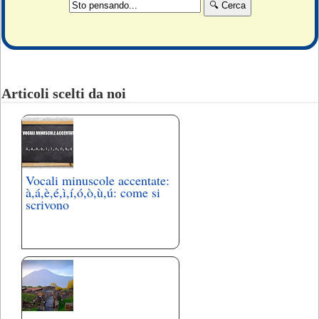
Articoli scelti da noi
Vocali minuscole accentate:
à,á,è,é,ì,í,ó,ò,ù,ú: come si
scrivono