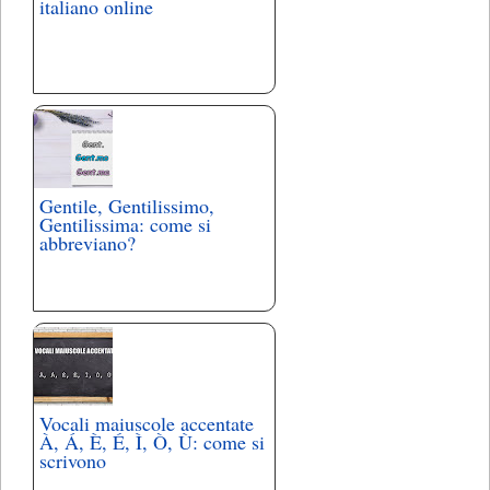
italiano online
Gentile, Gentilissimo,
Gentilissima: come si
abbreviano?
Vocali maiuscole accentate
À, Á, È, É, Ì, Ò, Ù: come si
scrivono