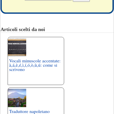
Articoli scelti da noi
Vocali minuscole accentate:
à,á,è,é,ì,í,ó,ò,ù,ú: come si
scrivono
Traduttore napoletano