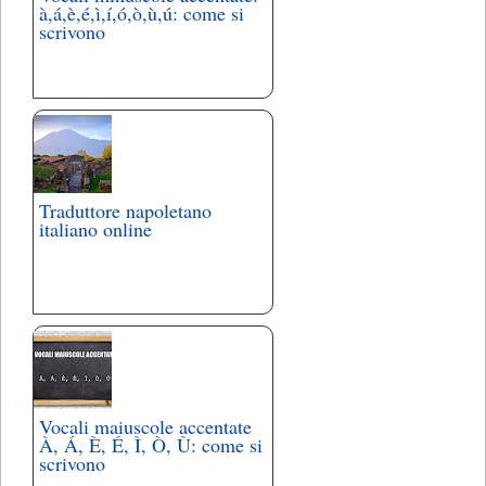
à,á,è,é,ì,í,ó,ò,ù,ú: come si
scrivono
Traduttore napoletano
italiano online
Vocali maiuscole accentate
À, Á, È, É, Ì, Ò, Ù: come si
scrivono