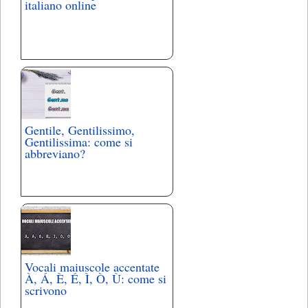
italiano online
Gentile, Gentilissimo,
Gentilissima: come si
abbreviano?
Vocali maiuscole accentate
À, Á, È, É, Ì, Ò, Ù: come si
scrivono