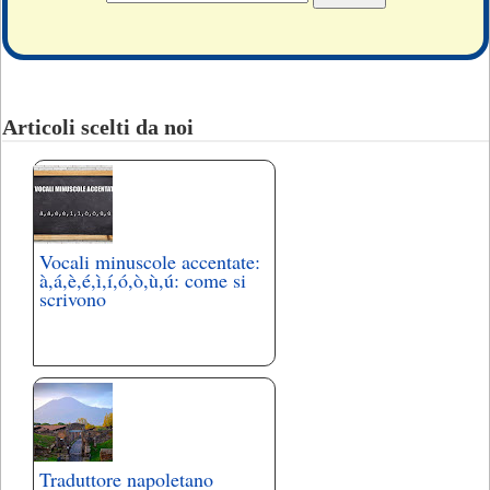
Articoli scelti da noi
Vocali minuscole accentate:
à,á,è,é,ì,í,ó,ò,ù,ú: come si
scrivono
Traduttore napoletano