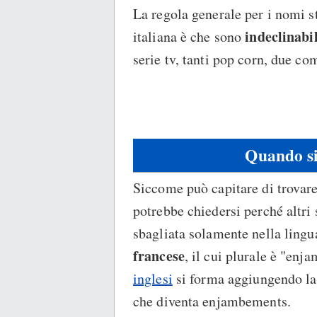
La regola generale per i nomi s
indeclinabil
italiana è che sono
serie tv, tanti pop corn, due co
Quando s
Siccome può capitare di trova
potrebbe chiedersi perché altri s
sbagliata solamente nella lingua
francese
, il cui plurale è "enj
inglesi
si forma aggiungendo la
che diventa enjambements.