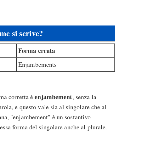
me si scrive?
Forma errata
Enjambements
enjambement
rma corretta è
, senza la
rola, e questo vale sia al singolare che al
iana, "enjambement" è un sostantivo
tessa forma del singolare anche al plurale.