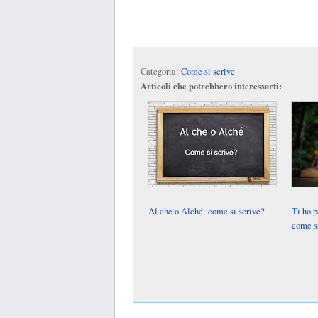
Categoria:
Come si scrive
Articoli che potrebbero interessarti:
Al che o Alché: come si scrive?
Ti ho p
come s