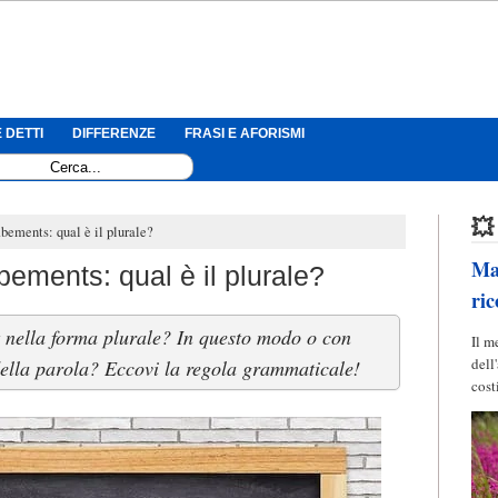
 DETTI
DIFFERENZE
FRASI E AFORISMI
💥
ments: qual è il plurale?
Mag
ments: qual è il plurale?
ric
nella forma plurale? In questo modo o con
Il m
dell
 della parola? Eccovi la regola grammaticale!
cost