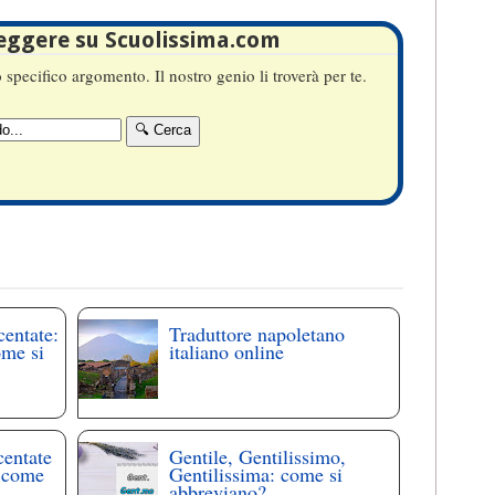
leggere su Scuolissima.com
specifico argomento. Il nostro genio li troverà per te.
centate:
Traduttore napoletano
ome si
italiano online
centate
Gentile, Gentilissimo,
: come
Gentilissima: come si
abbreviano?