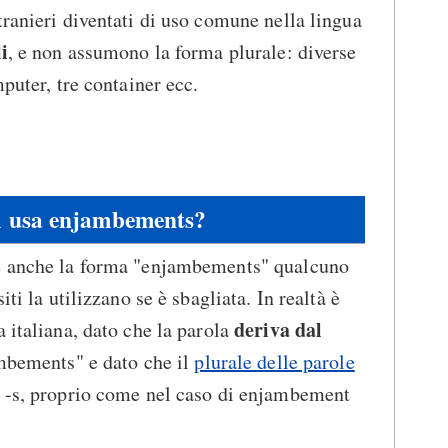
tranieri diventati di uso comune nella lingua
i
, e non assumono la forma plurale: diverse
mputer, tre container ecc.
i usa enjambements?
re anche la forma "enjambements" qualcuno
iti la utilizzano se è sbagliata. In realtà è
deriva dal
 italiana, dato che la parola
ambements" e dato che il
plurale delle parole
 -s, proprio come nel caso di enjambement