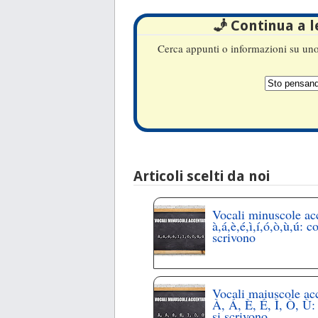
🧞 Continua a 
Cerca appunti o informazioni su uno 
Articoli scelti da noi
Vocali minuscole ac
à,á,è,é,ì,í,ó,ò,ù,ú: c
scrivono
Vocali maiuscole ac
À, Á, È, É, Ì, Ò, Ù
si scrivono