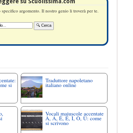
leggere su Scuolissima.com
specifico argomento. Il nostro genio li troverà per te.
centate:
Traduttore napoletano
ome si
italiano online
o,
Vocali maiuscole accentate
si
À, Á, È, É, Ì, Ò, Ù: come
si scrivono