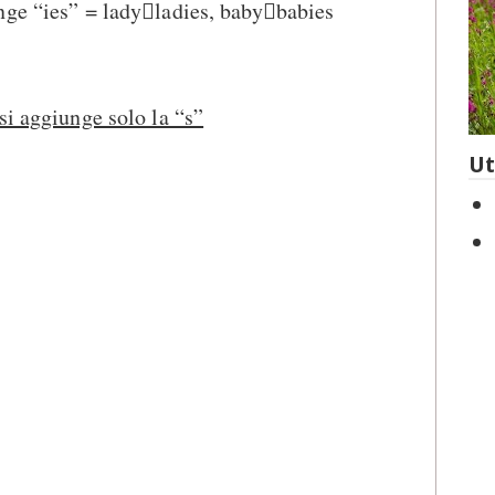
nge “ies” = ladyladies, babybabies
si aggiunge solo la “s”
Ut