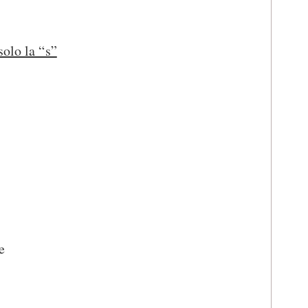
solo la “s”
e