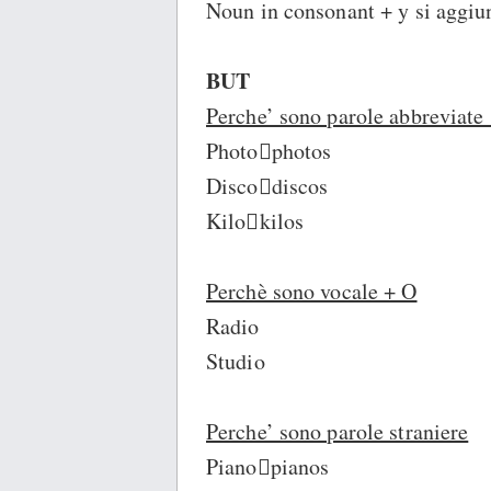
Noun in consonant + y si aggiu
BUT
Perche’ sono parole abbreviate 
Photophotos
Discodiscos
Kilokilos
Perchè sono vocale + O
Radio
Studio
Perche’ sono parole straniere
Pianopianos