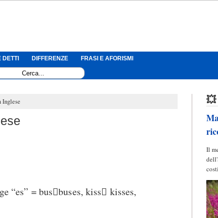
 DETTI
DIFFERENZE
FRASI E AFORISMI
💥
n Inglese
Mag
lese
ric
Il m
dell
cost
nge “es” = busbuses, kiss kisses,