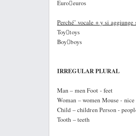
Euroeuros
Perché’ vocale + y si aggiunge 
Toytoys
Boyboys
IRREGULAR PLURAL
Man – men Foot - feet
Woman – women Mouse - nice
Child – children Person - peopl
Tooth – teeth