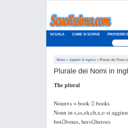
SCUOLA
COME SI SCRIVE
PROVERBI E
Home
Appunti di inglese
Plurale dei Nomi i
Plurale dei Nomi in Ing
The plural
Noun+s = book  books
Noun in s,ss,sh,ch,x,o si aggiu
boxboxes, heroheroes