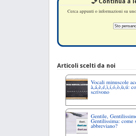
🧞 Continua a 
Cerca appunti o informazioni su uno 
Articoli scelti da noi
Vocali minuscole ac
à,á,è,é,ì,í,ó,ò,ù,ú: c
scrivono
Gentile, Gentilissim
Gentilissima: come 
abbreviano?