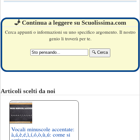
🧞 Continua a leggere su Scuolissima.com
Cerca appunti o informazioni su uno specifico argomento. Il nostro
genio li troverà per te.
Articoli scelti da noi
Vocali minuscole accentate:
à,á,è,é,ì,í,ó,ò,ù,ú: come si
scrivono