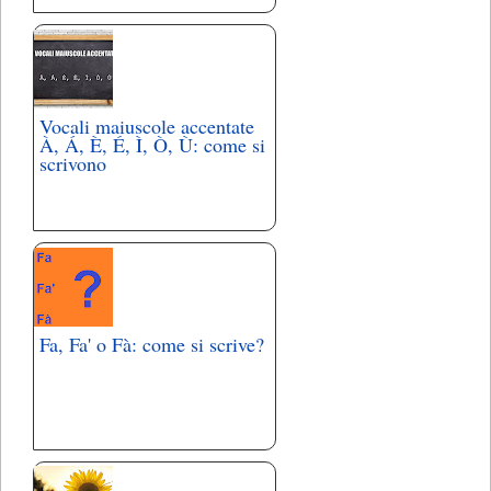
Vocali maiuscole accentate
À, Á, È, É, Ì, Ò, Ù: come si
scrivono
Fa, Fa' o Fà: come si scrive?