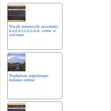
Vocali minuscole accentate:
à,á,è,é,ì,í,ó,ò,ù,ú: come si
scrivono
Traduttore napoletano
italiano online