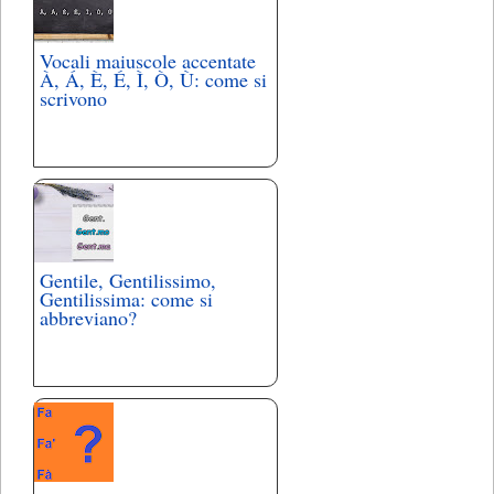
Vocali maiuscole accentate
À, Á, È, É, Ì, Ò, Ù: come si
scrivono
Gentile, Gentilissimo,
Gentilissima: come si
abbreviano?