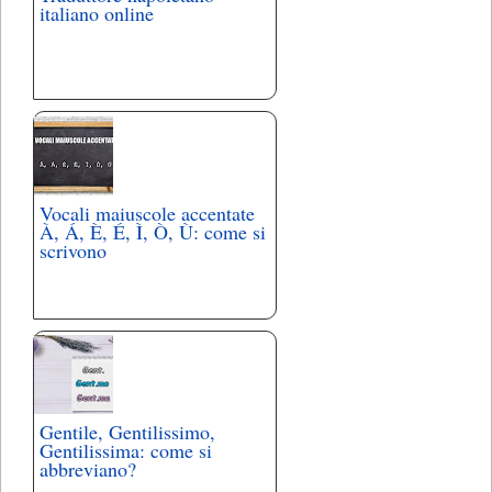
italiano online
Vocali maiuscole accentate
À, Á, È, É, Ì, Ò, Ù: come si
scrivono
Gentile, Gentilissimo,
Gentilissima: come si
abbreviano?