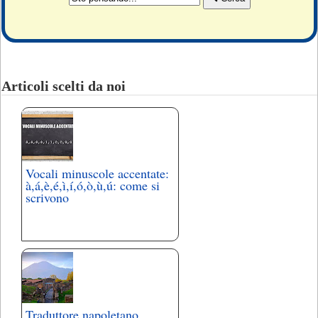
Articoli scelti da noi
Vocali minuscole accentate:
à,á,è,é,ì,í,ó,ò,ù,ú: come si
scrivono
Traduttore napoletano