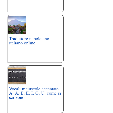
Traduttore napoletano
italiano online
Vocali maiuscole accentate
À, Á, È, É, Ì, Ò, Ù: come si
scrivono