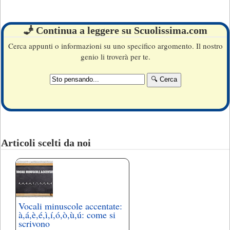
🧞 Continua a leggere su Scuolissima.com
Cerca appunti o informazioni su uno specifico argomento. Il nostro
genio li troverà per te.
Articoli scelti da noi
Vocali minuscole accentate:
à,á,è,é,ì,í,ó,ò,ù,ú: come si
scrivono